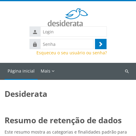
Ir para o conteúdo principal
Senha
Acessar
Esqueceu o seu usuário ou senha?
Página inicial
Mais
Buscar
cursos
Desiderata
Resumo de retenção de dados
Este resumo mostra as categorias e finalidades padrão para